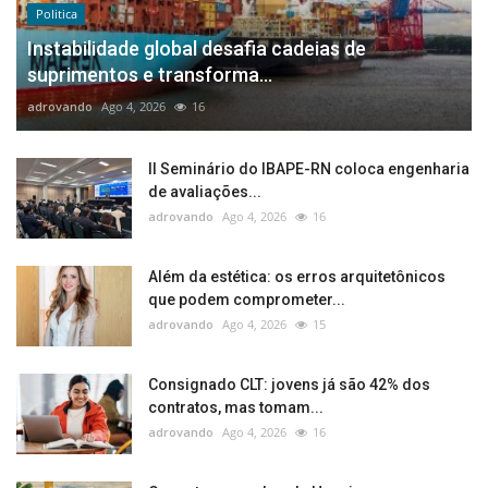
Politica
Instabilidade global desafia cadeias de
suprimentos e transforma...
adrovando
Ago 4, 2026
16
II Seminário do IBAPE-RN coloca engenharia
de avaliações...
adrovando
Ago 4, 2026
16
Além da estética: os erros arquitetônicos
que podem comprometer...
adrovando
Ago 4, 2026
15
Consignado CLT: jovens já são 42% dos
contratos, mas tomam...
adrovando
Ago 4, 2026
16