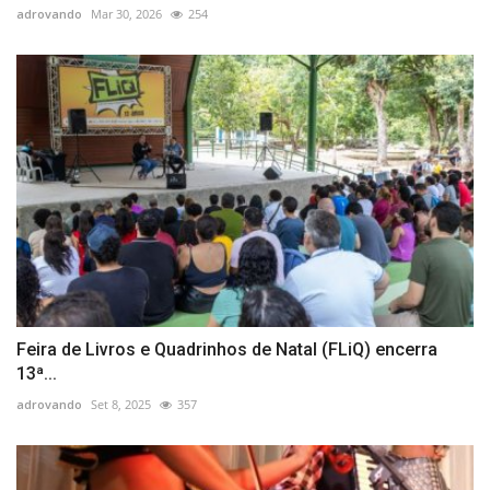
adrovando
Mar 30, 2026
254
Feira de Livros e Quadrinhos de Natal (FLiQ) encerra
13ª...
adrovando
Set 8, 2025
357