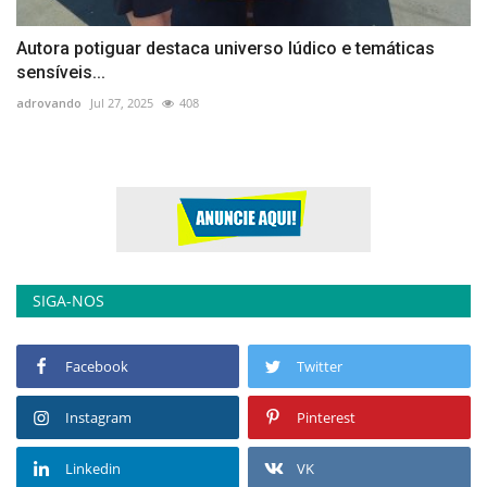
Autora potiguar destaca universo lúdico e temáticas
sensíveis...
adrovando
Jul 27, 2025
408
SIGA-NOS
Facebook
Twitter
Instagram
Pinterest
Linkedin
VK