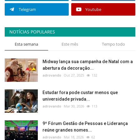
Telegram
Youtube
NOTÍCIAS POPULARES
Esta semana
Este mês
Tempo todo
Midway lança sua campanha de Natal com a
abertura da decoração...
adrovando
Out 27, 2025
132
Estudar fora pode custar menos que
universidade privada...
adrovando
Mar 30, 2026
113
9º Fórum Gestão de Pessoas e Liderança
reúne grandes nomes...
adrovando
Mai 18, 2026
62