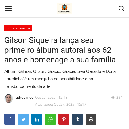
Entretenimento
Gilson Siqueira lança seu
Home
primeiro álbum autoral aos 62
Geral
anos e homenageia sua família
Politica
Álbum 'Gilmar, Gilson, Grácio, Grácia, Seu Geraldo e Dona
Lourdinha’ é um mergulho na sensibilidade e no
Saúde
transbordamento da arte.
Entretenimento
adrovando
Out 27, 2025 - 12:18
284
Atualizado: Out 27, 2025 - 15:17
Economia
Esportes