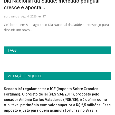
Dia Nacional da Saúde: mercado potiguar
A
cresce e aposta...
p
adrovando
Ago 4, 2026
17
ad
no
Celebrado em 5 de agosto, o Dia Nacional da Saúde abre espaço para
At
discutir um novo...
la
TAGS
VOTAÇÃO ENQUETE
Senado irá regulamentar o IGF (Imposto Sobre Grandes
Fortunas). O projeto de lei (PLS 534/2011), proposto pelo
senador Antônio Carlos Valadares (PSB/SE), irá definir como
tributável patrimônio com valor superior a R$ 2,5 milhões. Esse
imposto é justo para quem acumula fortunas no Brasil?