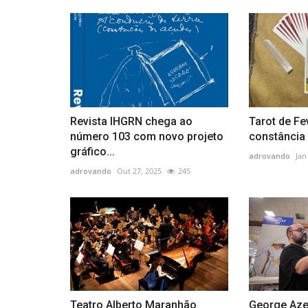
Revista IHGRN chega ao
Tarot de Fe
número 103 com novo projeto
constância 
gráfico...
adrovando
Jan
adrovando
Out 27, 2025
245
Teatro Alberto Maranhão
George Aze