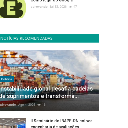
Como fugir do Google?
adrovando
Jul 13, 2026
47
NOTÍCIAS RECOMENDADAS
Politica
Instabilidade global desafia cadeias
de suprimentos e transforma...
adrovando
Ago 4, 2026
16
II Seminário do IBAPE-RN coloca
engenharia de avaliações...