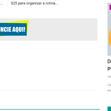
..
S25 para organizar a rotina...
Economia
Setor de eletrodomésticos e
D
eletroeletrônicos amplia uso...
p
adrovando
Ago 4, 2026
36
ad
le tem
Levantamento do Movimento Plástico Transforma aponta
Ce
avanço no consumo de resina...
es