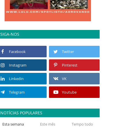
SIGA-NOS
Facebook
Twitter
Instagram
Pinterest
Linkedin
VK
Telegram
Youtube
NOTÍCIAS POPULARES
Esta semana
Este mês
Tempo todo