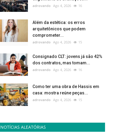
adrovando
Ago 4, 2026
16
Além da estética: os erros
arquitetônicos que podem
comprometer...
adrovando
Ago 4, 2026
15
Consignado CLT: jovens já são 42%
dos contratos, mas tomam...
adrovando
Ago 4, 2026
16
Como ter uma obra de Hassis em
casa: mostra reúne peças...
adrovando
Ago 4, 2026
15
NOTÍCIAS ALEATÓRIAS