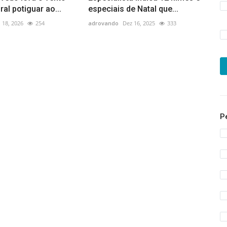
oral potiguar ao...
especiais de Natal que...
 18, 2026
254
adrovando
Dez 16, 2025
333
P