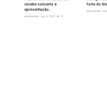
recebe concerto e
forte do lit
apresentação...
adrovando
Mai
adrovando
Ago 4, 2026
18