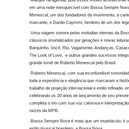
em uma noite inesquecível com Bossa Sempre Nova,
Menescal, um dos fundadores do movimento, a canto
marcante, e Danilo Caymmi, herdeiro de um dos leg
Uma viagem sonora pelas melodias eternas da Bossa
clássicos imortalizados por gerações e novas leitur
Barquinho, Você, Rio, Vagamente, Andanças, Casac
The Look of Love, e outros grandes sucessos integr
grande turnê de Roberto Menescal pelo Brasil.
Roberto Menescal, com sua inconfundível sonoridad
toda a experiência e elegância que marcaram a histór
trabalho de projeção internacional e estilo refinad
celebrando os 20 anos de lançamento de seu primei
completa o trio com sua voz calorosa e interpretaçã
raízes da MPB.
Bossa Sempre Nova é mais que um espetáculo: é um
estilo musical brasileiro, a Bossa Nova.