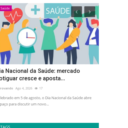
Saúde
Esportes
ia Nacional da Saúde: mercado
Arena Dez 
otiguar cresce e aposta...
de 3 mil pe
rovando
Ago 4, 2026
17
adrovando
Ago 4,
lebrado em 5 de agosto, o Dia Nacional da Saúde abre
Ativação gratuit
paço para discutir um novo...
esporte, lazer e 
TAGS