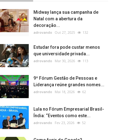
Midway lança sua campanha de
Natal com a abertura da
decoração...
adrovando
Out 27, 2025
132
Estudar fora pode custar menos
que universidade privada...
adrovando
Mar 30, 2026
113
9º Fórum Gestão de Pessoas e
Liderança reúne grandes nomes...
adrovando
Mai 18, 2026
62
Lula no Fórum Empresarial Brasil-
Índia: “Eventos como este...
adrovando
Fev 23, 2026
52