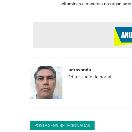
vitaminas e minerais no organismo;.
Geral
adrovando
Como fugir do Google?
Editor chefe do portal
adrovando
Jul 13, 2026
153
Para substituir a busca, é fácil. A busca do Goog
piorado muito significativamente...
POSTAGENS RELACIONADAS