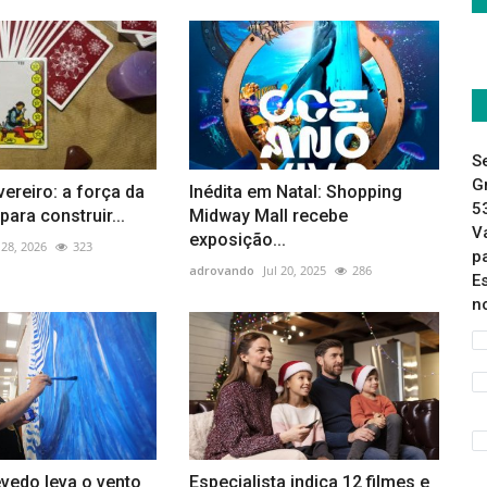
S
G
vereiro: a força da
Inédita em Natal: Shopping
5
para construir...
Midway Mall recebe
V
exposição...
 28, 2026
323
p
adrovando
Jul 20, 2025
286
E
n
vedo leva o vento
Especialista indica 12 filmes e