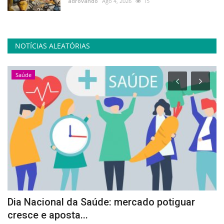
adrovando
Ago 4, 2026
15
NOTÍCIAS ALEATÓRIAS
Saúde
Dia Nacional da Saúde: mercado potiguar
A
cresce e aposta...
p