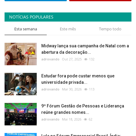
NOTÍCIAS POPULARES
Esta semana
Este mês
Tempo todo
Midway lança sua campanha de Natal com a
abertura da decoração...
adrovando
Out 27, 2025
132
Estudar fora pode custar menos que
universidade privada...
adrovando
Mar 30, 2026
113
9º Fórum Gestão de Pessoas e Liderança
reúne grandes nomes...
adrovando
Mai 18, 2026
62