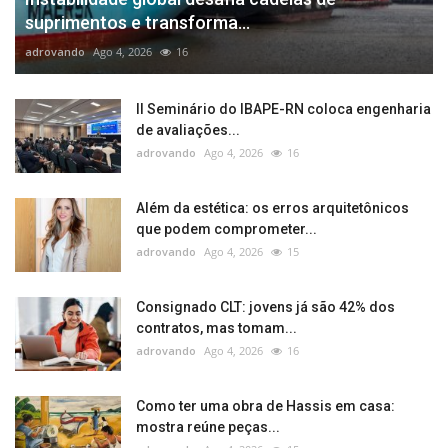
suprimentos e transforma...
adrovando
Ago 4, 2026
16
II Seminário do IBAPE-RN coloca engenharia
de avaliações...
adrovando
Ago 4, 2026
16
Além da estética: os erros arquitetônicos
que podem comprometer...
adrovando
Ago 4, 2026
15
Consignado CLT: jovens já são 42% dos
contratos, mas tomam...
adrovando
Ago 4, 2026
16
Como ter uma obra de Hassis em casa:
mostra reúne peças...