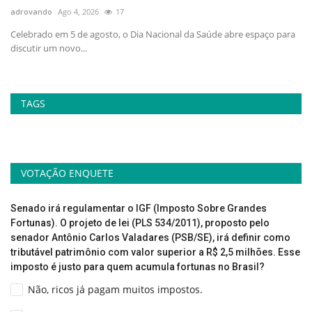
adrovando
Ago 4, 2026
17
ad
no
Celebrado em 5 de agosto, o Dia Nacional da Saúde abre espaço para
At
discutir um novo...
la
TAGS
VOTAÇÃO ENQUETE
Senado irá regulamentar o IGF (Imposto Sobre Grandes
Fortunas). O projeto de lei (PLS 534/2011), proposto pelo
senador Antônio Carlos Valadares (PSB/SE), irá definir como
tributável patrimônio com valor superior a R$ 2,5 milhões. Esse
imposto é justo para quem acumula fortunas no Brasil?
Não, ricos já pagam muitos impostos.