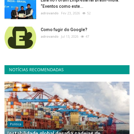
Lula no Fórum Empresarial Brasil-Índia:
“Eventos como este...
adrovando
Fev 23, 2026
52
Como fugir do Google?
adrovando
Jul 13, 2026
47
NOTÍCIAS RECOMENDADAS
Politica
Instabilidade global desafia cadeias de