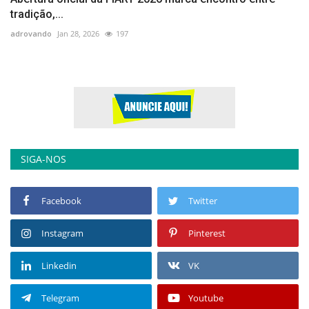
tradição,...
adrovando
Jan 28, 2026
197
SIGA-NOS
Facebook
Twitter
Instagram
Pinterest
Linkedin
VK
Telegram
Youtube