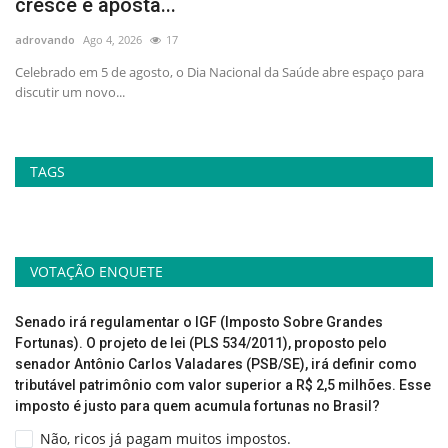
cresce e aposta...
p
adrovando
Ago 4, 2026
17
ad
no
Celebrado em 5 de agosto, o Dia Nacional da Saúde abre espaço para
At
discutir um novo...
la
TAGS
VOTAÇÃO ENQUETE
Senado irá regulamentar o IGF (Imposto Sobre Grandes
Fortunas). O projeto de lei (PLS 534/2011), proposto pelo
senador Antônio Carlos Valadares (PSB/SE), irá definir como
tributável patrimônio com valor superior a R$ 2,5 milhões. Esse
imposto é justo para quem acumula fortunas no Brasil?
Não, ricos já pagam muitos impostos.