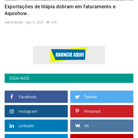
Exportações de tilápia dobram em faturamento e
Aquishow...
adrovando
Ago 8, 2025
345
SIGA-NOS
Facebook
Twitter
Instagram
Pinterest
Linkedin
VK