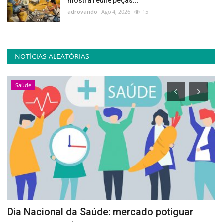
mostra reúne peças...
adrovando
Ago 4, 2026
15
NOTÍCIAS ALEATÓRIAS
Saúde
Dia Nacional da Saúde: mercado potiguar
A