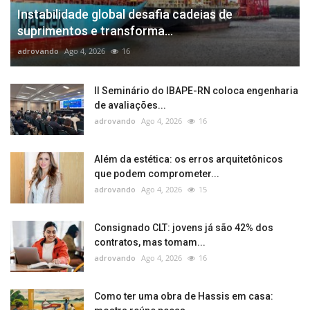
Instabilidade global desafia cadeias de
suprimentos e transforma...
adrovando
Ago 4, 2026
16
II Seminário do IBAPE-RN coloca engenharia
de avaliações...
adrovando
Ago 4, 2026
16
Além da estética: os erros arquitetônicos
que podem comprometer...
adrovando
Ago 4, 2026
15
Consignado CLT: jovens já são 42% dos
contratos, mas tomam...
adrovando
Ago 4, 2026
16
Como ter uma obra de Hassis em casa: