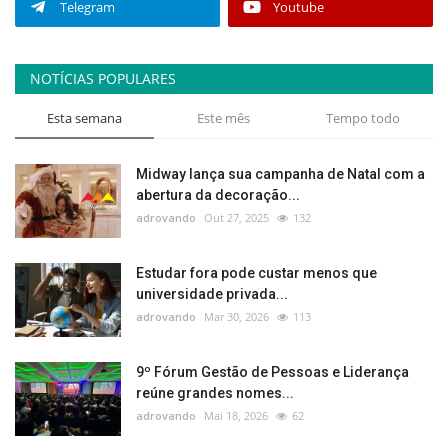
Telegram
Youtube
NOTÍCIAS POPULARES
Esta semana
Este mês
Tempo todo
Midway lança sua campanha de Natal com a
abertura da decoração...
adrovando
Out 27, 2025
132
Estudar fora pode custar menos que
universidade privada...
adrovando
Mar 30, 2026
113
9º Fórum Gestão de Pessoas e Liderança
reúne grandes nomes...
adrovando
Mai 18, 2026
62