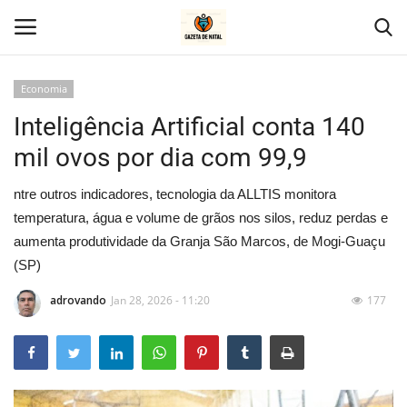
Economia
Inteligência Artificial conta 140
Home
mil ovos por dia com 99,9
Geral
ntre outros indicadores, tecnologia da ALLTIS monitora
Politica
temperatura, água e volume de grãos nos silos, reduz perdas e
aumenta produtividade da Granja São Marcos, de Mogi-Guaçu
Saúde
(SP)
adrovando
Jan 28, 2026 - 11:20
177
Entretenimento
Economia
Esportes