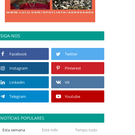
SIGA-NOS
Facebook
Twitter
Instagram
Pinterest
Linkedin
VK
Telegram
Youtube
NOTÍCIAS POPULARES
Esta semana
Este mês
Tempo todo