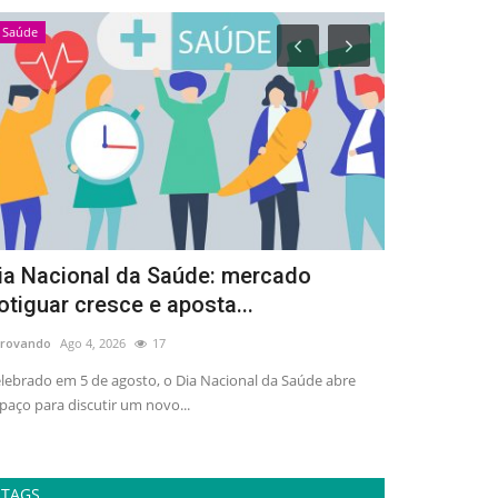
Saúde
Esportes
ia Nacional da Saúde: mercado
Arena Dez 
otiguar cresce e aposta...
de 3 mil pe
rovando
Ago 4, 2026
17
adrovando
Ago 4,
lebrado em 5 de agosto, o Dia Nacional da Saúde abre
Ativação gratuit
paço para discutir um novo...
esporte, lazer e 
TAGS