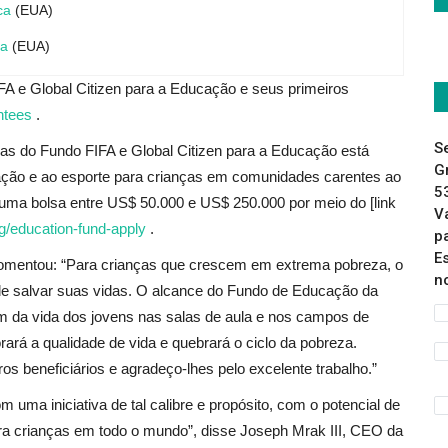
ca
(EUA)
ua
(EUA)
A e Global Citizen para a Educação e seus primeiros
ntees
.
S
sas do Fundo FIFA e Global Citizen para a Educação está
G
ação e ao esporte para crianças em comunidades carentes ao
5
uma bolsa entre US$ 50.000 e US$ 250.000 por meio do [link
V
rg/education-fund-apply
.
p
E
comentou: “Para crianças que crescem em extrema pobreza, o
n
e salvar suas vidas. O alcance do Fundo de Educação da
ém da vida dos jovens nas salas de aula e nos campos de
rá a qualidade de vida e quebrará o ciclo da pobreza.
 beneficiários e agradeço-lhes pelo excelente trabalho.”
uma iniciativa de tal calibre e propósito, com o potencial de
ra crianças em todo o mundo”, disse Joseph Mrak III, CEO da