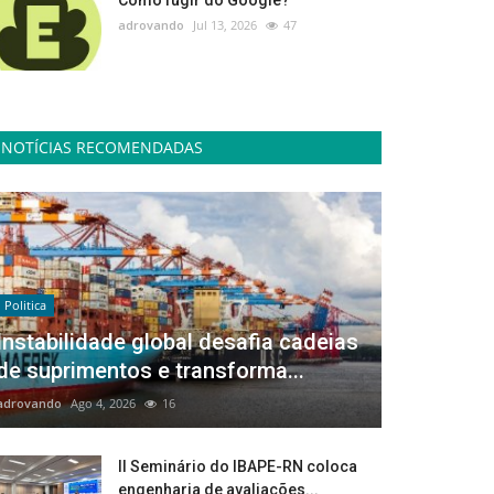
Como fugir do Google?
adrovando
Jul 13, 2026
47
NOTÍCIAS RECOMENDADAS
Politica
Instabilidade global desafia cadeias
de suprimentos e transforma...
adrovando
Ago 4, 2026
16
II Seminário do IBAPE-RN coloca
engenharia de avaliações...