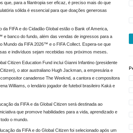
que, para a filantropia ser eficaz, é preciso mais do que
gulatória sólida é essencial para que doações generosas
 da FIFA e do Cidadão Global estão o Bank of America,
™ e banco do fundo, além das vendas de ingressos para a
 Mundo da FIFA 2026™ e o FIFA Collect. Espera-se que
esas e indivíduos sejam recebidas nos próximos meses.
bal Citizen Education Fund inclui Gianni Infantino (presidente
P
itizen), o ator australiano Hugh Jackman, a empresária e
 compositor canadense The Weeknd, a cantora e compositora
na Williams, o lendário jogador de futebol brasileiro Kaká e
ação da FIFA e da Global Citizen será destinada ao
iciativa que promove habilidades para a vida, aprendizado e
 todo o mundo.
ducação da FIFA e do Global Citizen foi selecionado após um