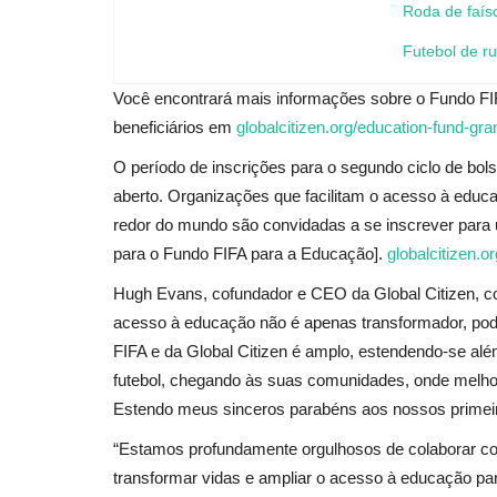
Roda de faís
Futebol de r
Você encontrará mais informações sobre o Fundo FIF
beneficiários em
globalcitizen.org/education-fund-gra
O período de inscrições para o segundo ciclo de bol
aberto. Organizações que facilitam o acesso à educ
redor do mundo são convidadas a se inscrever para 
para o Fundo FIFA para a Educação].
globalcitizen.o
Hugh Evans, cofundador e CEO da Global Citizen, 
acesso à educação não é apenas transformador, pod
FIFA e da Global Citizen é amplo, estendendo-se al
futebol, chegando às suas comunidades, onde melhora
Estendo meus sinceros parabéns aos nossos primeiros
“Estamos profundamente orgulhosos de colaborar com 
transformar vidas e ampliar o acesso à educação pa