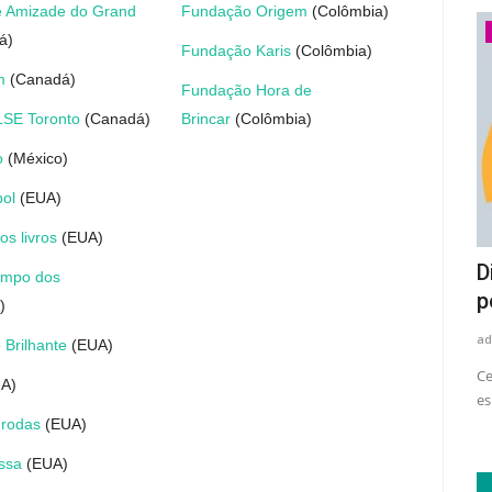
e Amizade do Grand
Fundação Origem
(Colômbia)
Economia
á)
Fundação Karis
(Colômbia)
m
(Canadá)
Fundação Hora de
SE Toronto
(Canadá)
Brincar
(Colômbia)
o
(México)
bol
(EUA)
s livros
(EUA)
Setor de eletrodomésticos e
D
ampo dos
eletroeletrônicos amplia uso...
p
)
adrovando
Ago 4, 2026
36
ad
 Brilhante
(EUA)
le tem
Levantamento do Movimento Plástico Transforma aponta
Ce
A)
avanço no consumo de resina...
es
 rodas
(EUA)
ssa
(EUA)