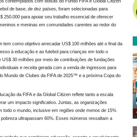
iros contemplados com bolsas do Fundo FIFA e Global Citizen
ebol de base, de dez países, foram selecionadas para
 250.000 para apoiar seu trabalho essencial de oferecer
 meninos e meninas em comunidades carentes ao redor do
 tem como objetivo arrecadar US$ 100 milhões até o final da
sso à educação e ao futebol para crianças em todo o
e US$ 30 milhões por meio de contribuições de fundações
individuais e receita gerada com a venda de ingressos para
do Mundo de Clubes da FIFA de 2025™ e a próxima Copa do
ucação da FIFA e da Global Citizen reflete tanto a escala
rar um impacto significativo. Juntas, as organizações
m todo o mundo, inclusive em regiões onde menos de 15%
e pobreza ultrapassam 60%. Esses números ressaltam a