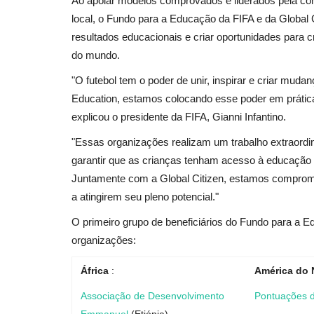
Ao apoiar modelos comprovados e liderados pela c
local, o Fundo para a Educação da FIFA e da Global
resultados educacionais e criar oportunidades par
do mundo.
"O futebol tem o poder de unir, inspirar e criar muda
Education, estamos colocando esse poder em prática 
explicou o presidente da FIFA, Gianni Infantino.
"Essas organizações realizam um trabalho extraordi
garantir que as crianças tenham acesso à educação e
Juntamente com a Global Citizen, estamos comprome
a atingirem seu pleno potencial."
O primeiro grupo de beneficiários do Fundo para a Ed
organizações:
África
:
América do 
Associação de Desenvolvimento
Pontuações 
Emmanuel
(Etiópia)