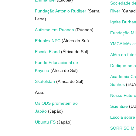
Sociedade d
Geral
Fundação Antonio Rudiger
(Serra
River
(Canad
Leoa)
Ignite Durha
Autismo em Ruanda
(Ruanda)
Fundação ML
Eduplex NPC
(África do Sul)
YMCA Méxic
Escola Eland
(África do Sul)
Além do fute
Fundo Educacional de
Dedique-se ao
Knysna
(África do Sul)
Como fugir do Google?
Academia C
Skatelstan
(África do Sul)
Sonhos
(EUA
adrovando
Jul 13, 2026
153
Ásia:
Nosso Futuro
Para substituir a busca, é fácil. A busca do Goog
piorado muito significativamente...
Os ODS prometem ao
Scientiae
(EU
Japão
(Japão)
Escola sobre
Ubuntu FS
(Japão)
SORRISO Mi