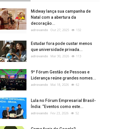
Midway lança sua campanha de
Natal com a abertura da
decoração...
adrovando
Out 27, 2025
132
Estudar fora pode custar menos
que universidade privada...
adrovando
Mar 30, 2026
113
9º Fórum Gestão de Pessoas e
Liderança reúne grandes nomes...
adrovando
Mai 18, 2026
62
Lula no Fórum Empresarial Brasil-
Índia: “Eventos como este...
adrovando
Fev 23, 2026
52