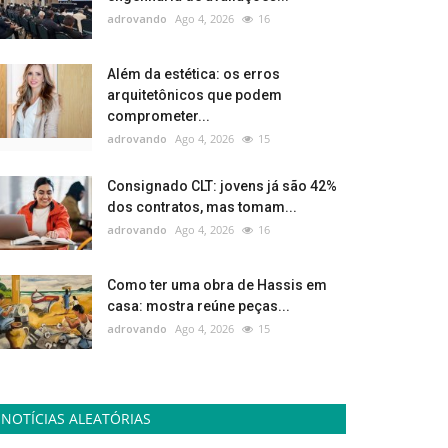
adrovando
Ago 4, 2026
16
Além da estética: os erros
arquitetônicos que podem
comprometer...
adrovando
Ago 4, 2026
15
Consignado CLT: jovens já são 42%
dos contratos, mas tomam...
adrovando
Ago 4, 2026
16
Como ter uma obra de Hassis em
casa: mostra reúne peças...
adrovando
Ago 4, 2026
15
NOTÍCIAS ALEATÓRIAS