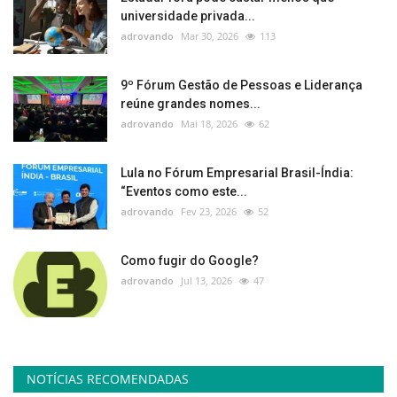
universidade privada...
adrovando
Mar 30, 2026
113
9º Fórum Gestão de Pessoas e Liderança
reúne grandes nomes...
adrovando
Mai 18, 2026
62
Lula no Fórum Empresarial Brasil-Índia:
“Eventos como este...
adrovando
Fev 23, 2026
52
Como fugir do Google?
adrovando
Jul 13, 2026
47
NOTÍCIAS RECOMENDADAS