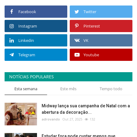
Facebook
Twitter
Instagram
Pinterest
Linkedin
VK
Telegram
Youtube
NOTÍCIAS POPULARES
Esta semana
Este mês
Tempo todo
Midway lança sua campanha de Natal com a
abertura da decoração...
adrovando
Out 27, 2025
132
Estudar fora pode custar menos que