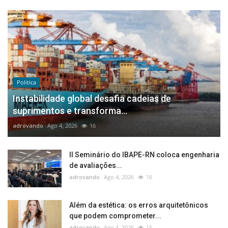
Politica
Instabilidade global desafia cadeias de
suprimentos e transforma...
adrovando
Ago 4, 2026
16
II Seminário do IBAPE-RN coloca engenharia
de avaliações...
adrovando
Ago 4, 2026
16
Além da estética: os erros arquitetônicos
que podem comprometer...
adrovando
Ago 4, 2026
15