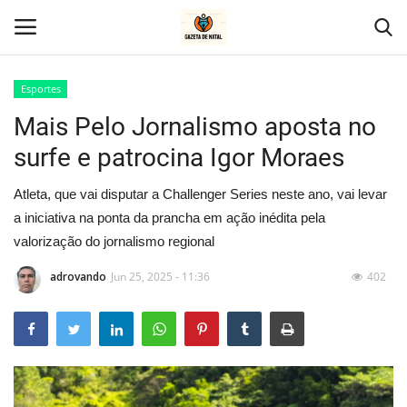
Esportes
Mais Pelo Jornalismo aposta no
Home
surfe e patrocina Igor Moraes
Geral
Atleta, que vai disputar a Challenger Series neste ano, vai levar
Politica
a iniciativa na ponta da prancha em ação inédita pela
valorização do jornalismo regional
Saúde
adrovando
Jun 25, 2025 - 11:36
402
Entretenimento
Economia
Esportes