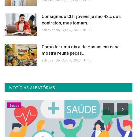
Consignado CLT: jovens já são 42% dos
contratos, mas tomam...
adrovando
Ago 4, 2026
16
Como ter uma obra de Hassis em casa:
mostra reúne peças...
adrovando
Ago 4, 2026
15
NOTÍCIAS ALEATÓRIAS
Saúde