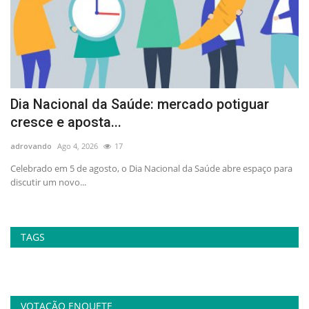
Dia Nacional da Saúde: mercado potiguar
A
cresce e aposta...
p
adrovando
Ago 4, 2026
17
ad
no
Celebrado em 5 de agosto, o Dia Nacional da Saúde abre espaço para
At
discutir um novo...
la
TAGS
VOTAÇÃO ENQUETE