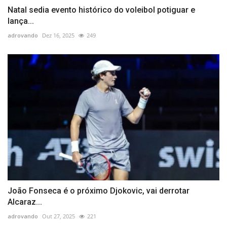
Natal sedia evento histórico do voleibol potiguar e
lança...
adrovando
Dez 16, 2025
249
João Fonseca é o próximo Djokovic, vai derrotar
Alcaraz...
adrovando
Out 27, 2025
221