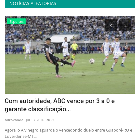
NOTÍCIAS ALEATÓRIAS
Esportes
Com autoridade, ABC vence por 3 a 0 e
C
garante classificação...
m
adrovando
Jul 13, 2026
89
ad
Agora, o Alvinegro aguarda o vencedor do duelo entre Guaporé-RO e
"H
Luverdense-MT...
art