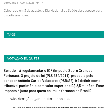
adrovando
Ago 4, 2026
17
ad
no
Celebrado em 5 de agosto, o Dia Nacional da Saúde abre espaço para
At
discutir um novo...
la
TAGS
VOTAÇÃO ENQUETE
Senado irá regulamentar o IGF (Imposto Sobre Grandes
Fortunas). O projeto de lei (PLS 534/2011), proposto pelo
senador Antônio Carlos Valadares (PSB/SE), irá definir como
tributável patrimônio com valor superior a R$ 2,5 milhões. Esse
imposto é justo para quem acumula fortunas no Brasil?
Não, ricos já pagam muitos impostos.
Sim, ricos proporcionalmente pagam menos impostos que