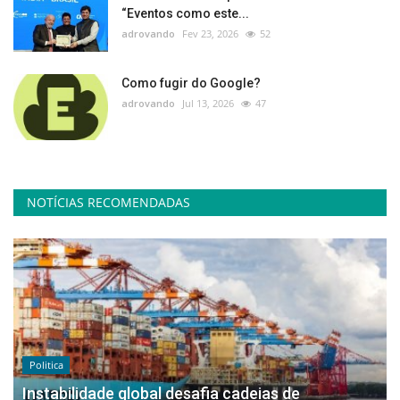
“Eventos como este...
adrovando
Fev 23, 2026
52
Como fugir do Google?
adrovando
Jul 13, 2026
47
NOTÍCIAS RECOMENDADAS
Politica
Instabilidade global desafia cadeias de