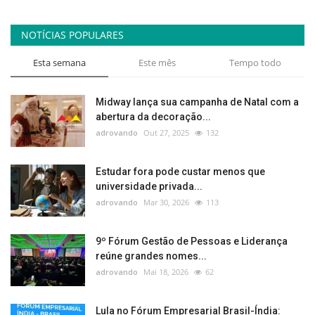
NOTÍCIAS POPULARES
Esta semana
Este mês
Tempo todo
Midway lança sua campanha de Natal com a
abertura da decoração...
adrovando
Out 27, 2025
132
Estudar fora pode custar menos que
universidade privada...
adrovando
Mar 30, 2026
113
9º Fórum Gestão de Pessoas e Liderança
reúne grandes nomes...
adrovando
Mai 18, 2026
62
Lula no Fórum Empresarial Brasil-Índia: