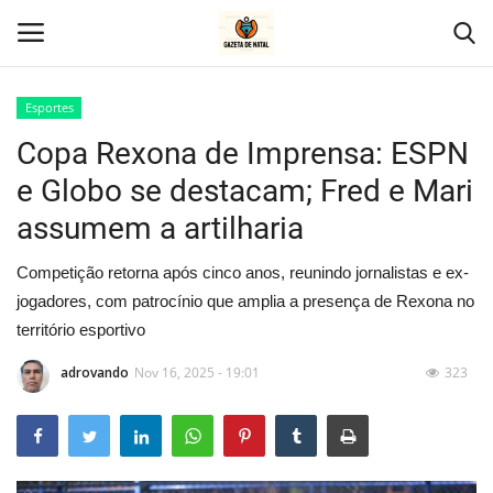
Esportes
Copa Rexona de Imprensa: ESPN
Home
e Globo se destacam; Fred e Mari
Geral
assumem a artilharia
Politica
Competição retorna após cinco anos, reunindo jornalistas e ex-
jogadores, com patrocínio que amplia a presença de Rexona no
Saúde
território esportivo
Entretenimento
adrovando
Nov 16, 2025 - 19:01
323
Economia
Esportes