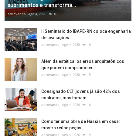
suprimentos e transforma...
adrovando
Ago 4, 2026
16
II Seminário do IBAPE-RN coloca engenharia
de avaliações...
adrovando
Ago 4, 2026
16
Além da estética: os erros arquitetônicos
que podem comprometer...
adrovando
Ago 4, 2026
15
Consignado CLT: jovens já são 42% dos
contratos, mas tomam...
adrovando
Ago 4, 2026
16
Como ter uma obra de Hassis em casa:
mostra reúne peças...
adrovando
Ago 4, 2026
15