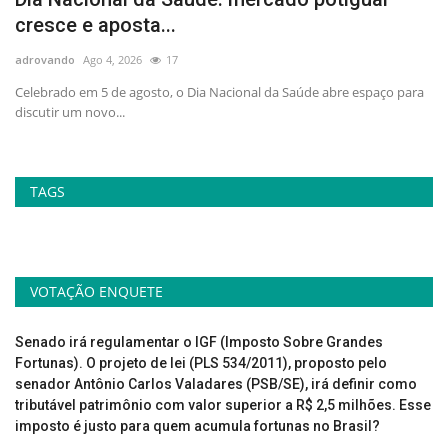
cresce e aposta...
p
adrovando
Ago 4, 2026
17
ad
no
Celebrado em 5 de agosto, o Dia Nacional da Saúde abre espaço para
At
discutir um novo...
la
TAGS
VOTAÇÃO ENQUETE
Senado irá regulamentar o IGF (Imposto Sobre Grandes
Fortunas). O projeto de lei (PLS 534/2011), proposto pelo
senador Antônio Carlos Valadares (PSB/SE), irá definir como
tributável patrimônio com valor superior a R$ 2,5 milhões. Esse
imposto é justo para quem acumula fortunas no Brasil?