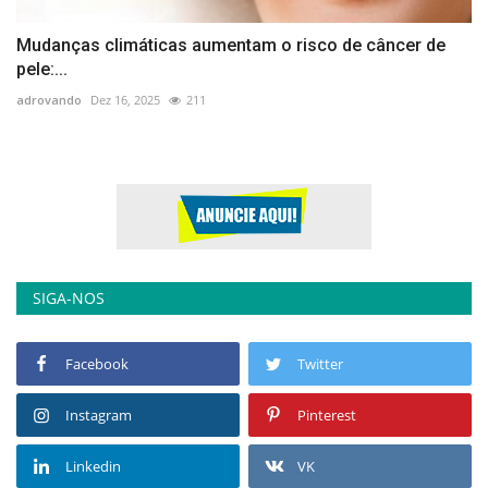
Mudanças climáticas aumentam o risco de câncer de
pele:...
adrovando
Dez 16, 2025
211
SIGA-NOS
Facebook
Twitter
Instagram
Pinterest
Linkedin
VK