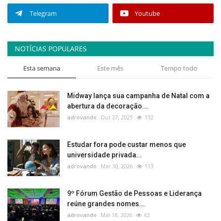
Telegram
Youtube
NOTÍCIAS POPULARES
Esta semana
Este mês
Tempo todo
Midway lança sua campanha de Natal com a
abertura da decoração...
adrovando
Out 27, 2025
132
Estudar fora pode custar menos que
universidade privada...
adrovando
Mar 30, 2026
113
9º Fórum Gestão de Pessoas e Liderança
reúne grandes nomes...
adrovando
Mai 18, 2026
62