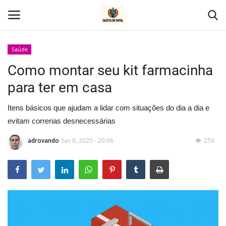
Saúde
Como montar seu kit farmacinha
Home
para ter em casa
Geral
Itens básicos que ajudam a lidar com situações do dia a dia e
Politica
evitam correrias desnecessárias
adrovando
Set 8, 2025 - 20:06
259
Saúde
Entretenimento
Economia
Esportes