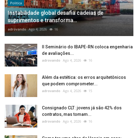
Politica
Instabilidade global desafia cadeias de
suprimentos e transforma...
adrovando
Ago 4, 2026
16
II Seminário do IBAPE-RN coloca engenharia
de avaliações...
adrovando
Ago 4, 2026
16
Além da estética: os erros arquitetônicos
que podem comprometer...
adrovando
Ago 4, 2026
15
Consignado CLT: jovens já são 42% dos
contratos, mas tomam...
adrovando
Ago 4, 2026
16