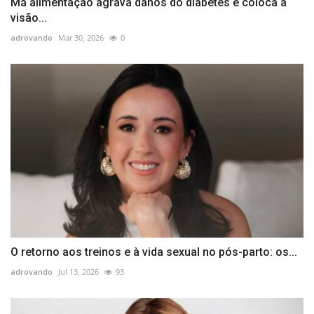
Má alimentação agrava danos do diabetes e coloca a
visão...
adrovando
Mar 30, 2026
0
O retorno aos treinos e à vida sexual no pós-parto: os...
adrovando
Jul 13, 2026
93