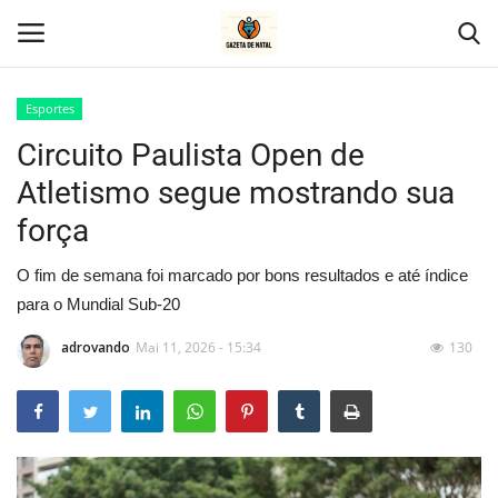
Esportes
Circuito Paulista Open de
Home
Atletismo segue mostrando sua
Geral
força
Politica
O fim de semana foi marcado por bons resultados e até índice
para o Mundial Sub-20
Saúde
adrovando
Mai 11, 2026 - 15:34
130
Entretenimento
Economia
Esportes