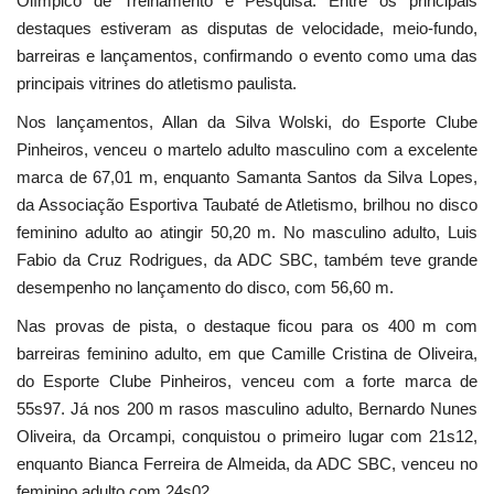
Olímpico de Treinamento e Pesquisa. Entre os principais
destaques estiveram as disputas de velocidade, meio-fundo,
barreiras e lançamentos, confirmando o evento como uma das
principais vitrines do atletismo paulista.
Nos lançamentos, Allan da Silva Wolski, do Esporte Clube
Pinheiros, venceu o martelo adulto masculino com a excelente
marca de 67,01 m, enquanto Samanta Santos da Silva Lopes,
da Associação Esportiva Taubaté de Atletismo, brilhou no disco
feminino adulto ao atingir 50,20 m. No masculino adulto, Luis
Fabio da Cruz Rodrigues, da ADC SBC, também teve grande
desempenho no lançamento do disco, com 56,60 m.
Nas provas de pista, o destaque ficou para os 400 m com
barreiras feminino adulto, em que Camille Cristina de Oliveira,
do Esporte Clube Pinheiros, venceu com a forte marca de
55s97. Já nos 200 m rasos masculino adulto, Bernardo Nunes
Oliveira, da Orcampi, conquistou o primeiro lugar com 21s12,
enquanto Bianca Ferreira de Almeida, da ADC SBC, venceu no
feminino adulto com 24s02.