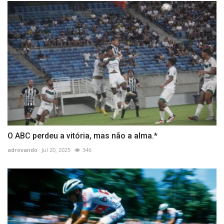
O ABC perdeu a vitória, mas não a alma.*
adrovando
Jul 20, 2025
346