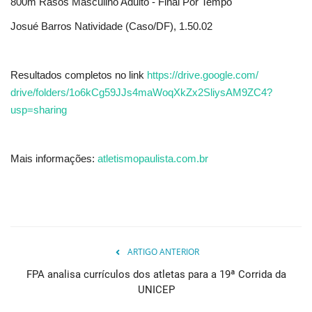
800m Rasos Masculino Adulto - Final Por Tempo
Josué Barros Natividade (Caso/DF), 1.50.02
Resultados completos no link
https://drive.google.com/
drive/folders/
1o6kCg59JJs4maWoqXkZx2SliysAM9
ZC4?
usp=sharing
Mais informações:
atletismopaulista.com.br
ARTIGO ANTERIOR
FPA analisa currículos dos atletas para a 19ª Corrida da
UNICEP