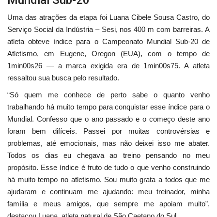
Mundial Sub-20
Uma das atrações da etapa foi Luana Cibele Sousa Castro, do
Serviço Social da Indústria – Sesi, nos 400 m com barreiras. A
atleta obteve índice para o Campeonato Mundial Sub-20 de
Atletismo, em Eugene, Oregon (EUA), com o tempo de
1min00s26 — a marca exigida era de 1min00s75. A atleta
ressaltou sua busca pelo resultado.
“
Só quem me conhece de perto sabe o quanto venho
trabalhando há muito tempo para conquistar esse índice para o
Mundial. Confesso que o ano passado e o começo deste ano
foram bem difíceis. Passei por muitas controvérsias e
problemas, até emocionais, mas não deixei isso me abater.
Todos os dias eu chegava ao treino pensando no meu
propósito. Esse índice é fruto de tudo o que venho construindo
há muito tempo no atletismo. Sou muito grata a todos que me
ajudaram e continuam me ajudando: meu treinador, minha
família e meus amigos, que sempre me apoiam muito”,
destacou Luana, atleta natural de São Caetano do Sul.