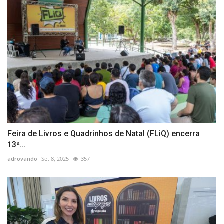
Feira de Livros e Quadrinhos de Natal (FLiQ) encerra
13ª...
adrovando
Set 8, 2025
357