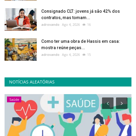
Consignado CLT: jovens já são 42% dos
contratos, mas tomam...
adrovando
Ago 4, 2026
16
Como ter uma obra de Hassis em casa:
mostra reúne peças...
adrovando
Ago 4, 2026
15
NOTÍCIAS ALEATÓRIAS
Saúde