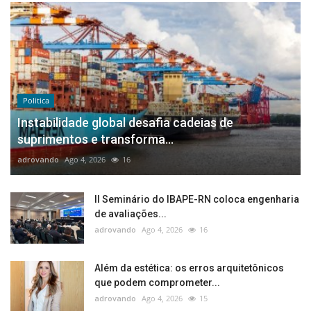
Politica
Instabilidade global desafia cadeias de
suprimentos e transforma...
adrovando
Ago 4, 2026
16
II Seminário do IBAPE-RN coloca engenharia
de avaliações...
adrovando
Ago 4, 2026
16
Além da estética: os erros arquitetônicos
que podem comprometer...
adrovando
Ago 4, 2026
15