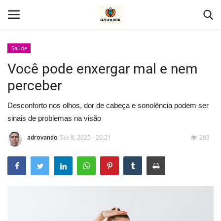
Saúde
Você pode enxergar mal e nem
Home
perceber
Geral
Desconforto nos olhos, dor de cabeça e sonolência podem ser
Politica
sinais de problemas na visão
adrovando
Set 8, 2025 - 20:21
283
Saúde
Entretenimento
Economia
Esportes