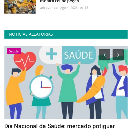
mostra reúne peças...
adrovando
Ago 4, 2026
15
NOTÍCIAS ALEATÓRIAS
Saúde
Dia Nacional da Saúde: mercado potiguar
A