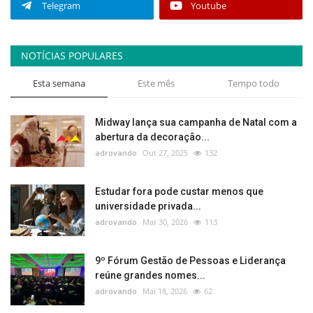
Telegram
Youtube
NOTÍCIAS POPULARES
Esta semana
Este mês
Tempo todo
Midway lança sua campanha de Natal com a
abertura da decoração...
adrovando
Out 27, 2025
132
Estudar fora pode custar menos que
universidade privada...
adrovando
Mar 30, 2026
113
9º Fórum Gestão de Pessoas e Liderança
reúne grandes nomes...
adrovando
Mai 18, 2026
62