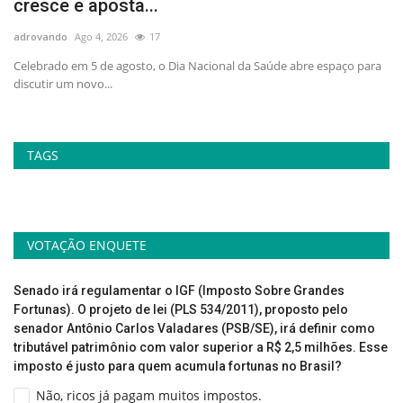
cresce e aposta...
p
adrovando
Ago 4, 2026
17
ad
no
Celebrado em 5 de agosto, o Dia Nacional da Saúde abre espaço para
At
discutir um novo...
la
TAGS
VOTAÇÃO ENQUETE
Senado irá regulamentar o IGF (Imposto Sobre Grandes
Fortunas). O projeto de lei (PLS 534/2011), proposto pelo
senador Antônio Carlos Valadares (PSB/SE), irá definir como
tributável patrimônio com valor superior a R$ 2,5 milhões. Esse
imposto é justo para quem acumula fortunas no Brasil?
Não, ricos já pagam muitos impostos.