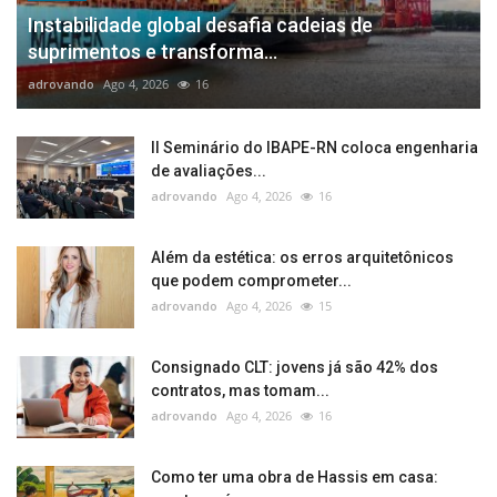
Instabilidade global desafia cadeias de
suprimentos e transforma...
adrovando
Ago 4, 2026
16
II Seminário do IBAPE-RN coloca engenharia
de avaliações...
adrovando
Ago 4, 2026
16
Além da estética: os erros arquitetônicos
que podem comprometer...
adrovando
Ago 4, 2026
15
Consignado CLT: jovens já são 42% dos
contratos, mas tomam...
adrovando
Ago 4, 2026
16
Como ter uma obra de Hassis em casa: