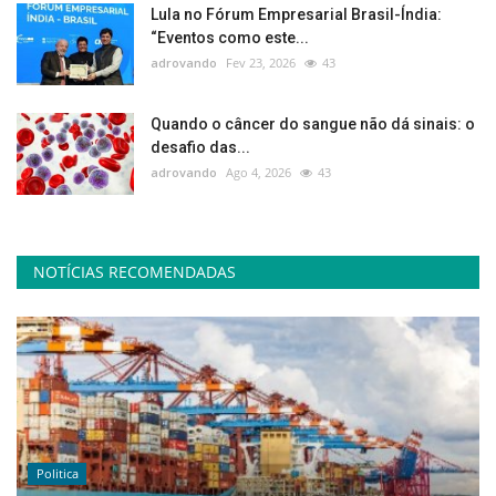
Lula no Fórum Empresarial Brasil-Índia:
“Eventos como este...
adrovando
Fev 23, 2026
43
Quando o câncer do sangue não dá sinais: o
desafio das...
adrovando
Ago 4, 2026
43
NOTÍCIAS RECOMENDADAS
Politica