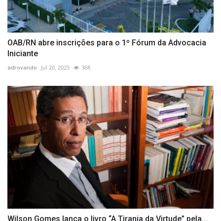
OAB/RN abre inscrições para o 1º Fórum da Advocacia
Iniciante
adrovando
Jul 20, 2025
368
Wilson Gomes lança o livro “A Tirania da Virtude” pela...