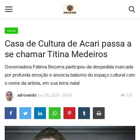
Geral
Casa de Cultura de Acari passa a
Home
se chamar Titina Medeiros
Geral
Governadora Fátima Bezerra participou da despedida marcada
Politica
por profunda emoção e anuncia batismo do espaço cultural com
o nome da artista, em sua terra natal
Saúde
adrovando
Jan 28, 2026 - 09:43
195
Entretenimento
Economia
Esportes