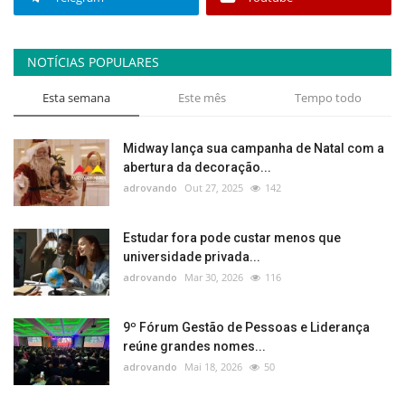
NOTÍCIAS POPULARES
Esta semana
Este mês
Tempo todo
Midway lança sua campanha de Natal com a
abertura da decoração...
adrovando
Out 27, 2025
142
Estudar fora pode custar menos que
universidade privada...
adrovando
Mar 30, 2026
116
9º Fórum Gestão de Pessoas e Liderança
reúne grandes nomes...
adrovando
Mai 18, 2026
50