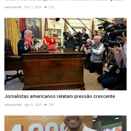
adrovando
Out 1, 2025
223
Jornalistas americanos relatam pressão crescente
adrovando
Ago 8, 2025
239