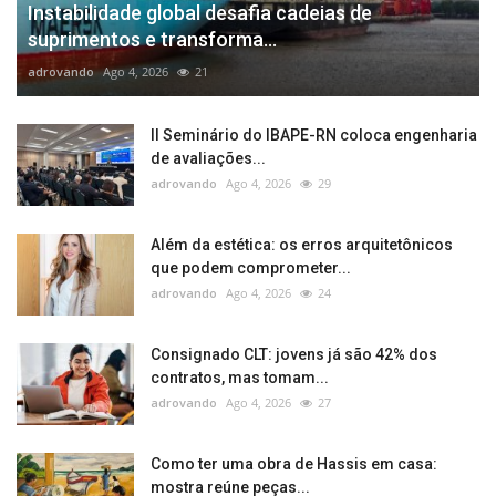
Instabilidade global desafia cadeias de
suprimentos e transforma...
adrovando
Ago 4, 2026
21
II Seminário do IBAPE-RN coloca engenharia
de avaliações...
adrovando
Ago 4, 2026
29
Além da estética: os erros arquitetônicos
que podem comprometer...
adrovando
Ago 4, 2026
24
Consignado CLT: jovens já são 42% dos
contratos, mas tomam...
adrovando
Ago 4, 2026
27
Como ter uma obra de Hassis em casa:
mostra reúne peças...