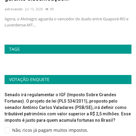
adrovando
Jul 13, 2026
89
ad
Agora, o Alvinegro aguarda o vencedor do duelo entre Guaporé-RO e
"H
Luverdense-MT...
art
TAGS
VOTAÇÃO ENQUETE
Senado irá regulamentar o IGF (Imposto Sobre Grandes
Fortunas). O projeto de lei (PLS 534/2011), proposto pelo
senador Antônio Carlos Valadares (PSB/SE), irá definir como
tributável patrimônio com valor superior a R$ 2,5 milhões. Esse
imposto é justo para quem acumula fortunas no Brasil?
Não, ricos já pagam muitos impostos.