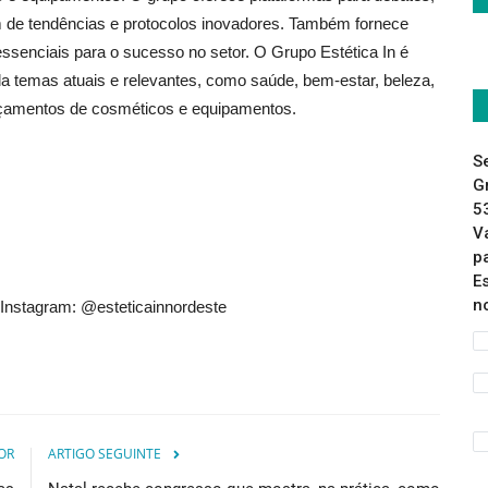
m de tendências e protocolos inovadores. Também fornece
essenciais para o sucesso no setor. O Grupo Estética In é
da temas atuais e relevantes, como saúde, bem-estar, beleza,
ançamentos de cosméticos e equipamentos.
S
G
5
V
p
E
n
Instagram: @esteticainnordeste
OR
ARTIGO SEGUINTE