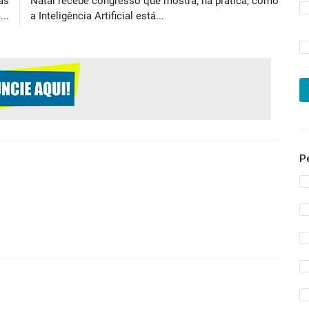
as
Natal recebe congresso que mostra, na prática, como
..
a Inteligência Artificial está...
P