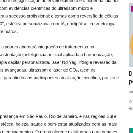
bre ressignificação do envelhecimento e o poder da fala nos
com evidências científicas do ultrassom micro e
Economia
ara o sucesso profissional; e temas como reversão de células
, estética personalizada com IA, criolipólise, cosmetologia
re outros.
nizadores abordará integração de tratamentos na
stentação, inteligência artificial aplicada à harmonização,
apia capilar personalizada, laser Nd Yag, lifting e reversão da
rais avançadas, ultrassom e laser de CO₂, além de
Setor de eletrodomésticos e
D
arantindo aos participantes atualização científica, prática e
eletroeletrônicos amplia uso...
p
adrovando
Ago 4, 2026
36
ad
le tem
Levantamento do Movimento Plástico Transforma aponta
Ce
avanço no consumo de resina...
es
 presença em São Paulo, Rio de Janeiro, e nas regiões Sul e
 estética, beleza, saúde e bem-estar atualizados com as mais
s e equipamentos. O grupo oferece plataformas para debates,