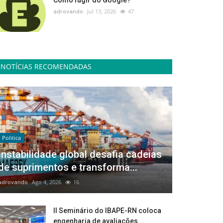
Como fugir do Google?
adrovando
Jul 13, 2026
47
NOTÍCIAS RECOMENDADAS
Politica
Instabilidade global desafia cadeias
de suprimentos e transforma...
adrovando
Ago 4, 2026
16
II Seminário do IBAPE-RN coloca
engenharia de avaliações...