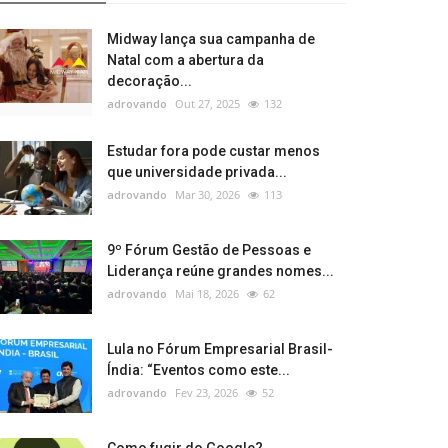
Midway lança sua campanha de
Natal com a abertura da
decoração...
adrovando
Out 27, 2025
132
Estudar fora pode custar menos
que universidade privada...
adrovando
Mar 30, 2026
113
9º Fórum Gestão de Pessoas e
Liderança reúne grandes nomes...
adrovando
Mai 18, 2026
62
Lula no Fórum Empresarial Brasil-
Índia: “Eventos como este...
adrovando
Fev 23, 2026
52