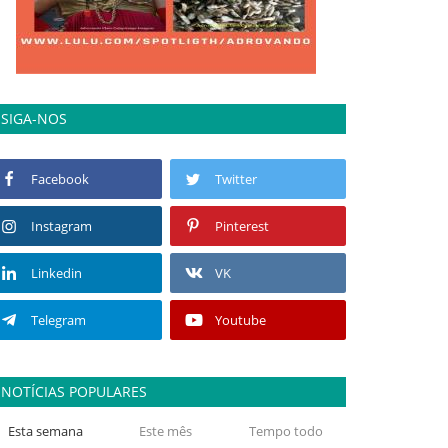
SIGA-NOS
Facebook
Twitter
Instagram
Pinterest
Linkedin
VK
Telegram
Youtube
NOTÍCIAS POPULARES
Esta semana
Este mês
Tempo todo