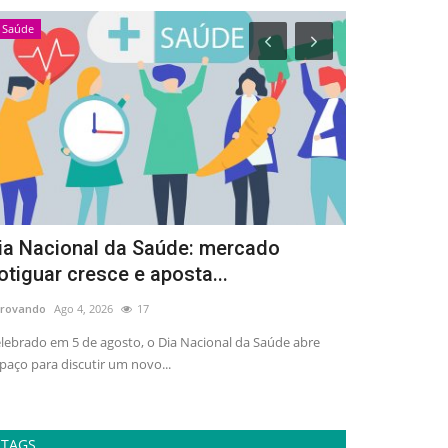
Saúde
Esportes
ia Nacional da Saúde: mercado
Arena Dez 
otiguar cresce e aposta...
de 3 mil pe
rovando
Ago 4, 2026
17
adrovando
Ago 4,
lebrado em 5 de agosto, o Dia Nacional da Saúde abre
Ativação gratuit
paço para discutir um novo...
esporte, lazer e 
TAGS