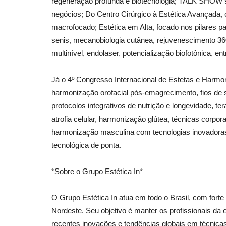
regeneração profunda e biotecnologia; TALK SHOW so
negócios; Do Centro Cirúrgico à Estética Avançada, 
Geral
macrofocado; Estética em Alta, focado nos pilares p
senis, mecanobiologia cutânea, rejuvenescimento 360°
multinível, endolaser, potencialização biofotônica, ent
Já o 4º Congresso Internacional de Estetas e Harmo
harmonização orofacial pós-emagrecimento, fios de su
protocolos integrativos de nutrição e longevidade, ter
atrofia celular, harmonização glútea, técnicas corpo
Como fugir do Google?
harmonização masculina com tecnologias inovadoras, g
adrovando
Jul 13, 2026
153
tecnológica de ponta.
Para substituir a busca, é fácil. A busca do Goog
piorado muito significativamente...
*Sobre o Grupo Estética In*
O Grupo Estética In atua em todo o Brasil, com forte
Nordeste. Seu objetivo é manter os profissionais da
recentes inovações e tendências globais em técnica