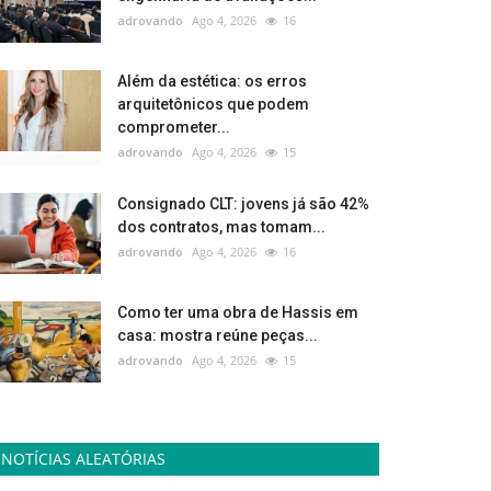
adrovando
Ago 4, 2026
16
Além da estética: os erros
arquitetônicos que podem
comprometer...
adrovando
Ago 4, 2026
15
Consignado CLT: jovens já são 42%
dos contratos, mas tomam...
adrovando
Ago 4, 2026
16
Como ter uma obra de Hassis em
casa: mostra reúne peças...
adrovando
Ago 4, 2026
15
NOTÍCIAS ALEATÓRIAS