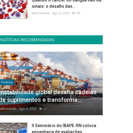
Quando o câncer do sangue não dá
sinais: o desafio das...
adrovando
Ago 4, 2026
43
NOTÍCIAS RECOMENDADAS
Politica
Instabilidade global desafia cadeias
de suprimentos e transforma...
adrovando
Ago 4, 2026
21
II Seminário do IBAPE-RN coloca
engenharia de avaliações...