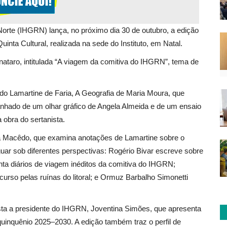
Norte (IHGRN) lança, no próximo dia 30 de outubro, a edição
inta Cultural, realizada na sede do Instituto, em Natal.
nataro, intitulada “A viagem da comitiva do IHGRN”, tema de
do Lamartine de Faria, A Geografia de Maria Moura, que
panhado de um olhar gráfico de Angela Almeida e de um ensaio
 obra do sertanista.
ra Macêdo, que examina anotações de Lamartine sobre o
tiguar sob diferentes perspectivas: Rogério Bivar escreve sobre
nta diários de viagem inéditos da comitiva do IHGRN;
rso pelas ruínas do litoral; e Ormuz Barbalho Simonetti
ista a presidente do IHGRN, Joventina Simões, que apresenta
quinquênio 2025–2030. A edição também traz o perfil de