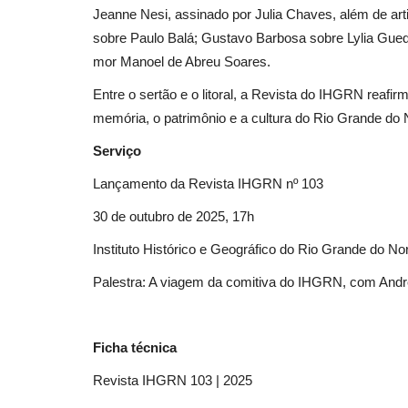
Jeanne Nesi, assinado por Julia Chaves, além de art
Politica
sobre Paulo Balá; Gustavo Barbosa sobre Lylia Guede
mor Manoel de Abreu Soares.
Entre o sertão e o litoral, a Revista do IHGRN reafir
memória, o patrimônio e a cultura do Rio Grande do 
Serviço
Lançamento da Revista IHGRN nº 103
30 de outubro de 2025, 17h
Guerra, democracia e direito
internacional: os limites...
Instituto Histórico e Geográfico do Rio Grande do N
Palestra: A viagem da comitiva do IHGRN, com André
adrovando
Mar 30, 2026
447
A atual escalada militar levanta questionamentos
políticos profundos...
Ficha técnica
Revista IHGRN 103 | 2025