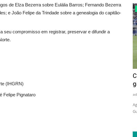
igos de Elza Bezerra sobre Eulália Barros; Fernando Bezerra
Politica
s; e João Felipe da Trindade sobre a genealogia do capitão-
ma seu compromisso em registrar, preservar e difundir a
Norte.
Ecoposto fortalece proteção das
C
Cavernas de Martins e abre...
g
orte (IHGRN)
 Felipe Pignataro
adrovando
Jul 13, 2026
97
ad
 jurídicos e
Governadora Fátima Bezerra e prefeito César visitaram
Ag
obras da estrutura que receberá...
Gu