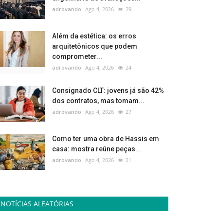
adrovando
Ago 4, 2026
29
Além da estética: os erros
arquitetônicos que podem
comprometer...
adrovando
Ago 4, 2026
24
Consignado CLT: jovens já são 42%
dos contratos, mas tomam...
adrovando
Ago 4, 2026
27
Como ter uma obra de Hassis em
casa: mostra reúne peças...
adrovando
Ago 4, 2026
21
NOTÍCIAS ALEATÓRIAS