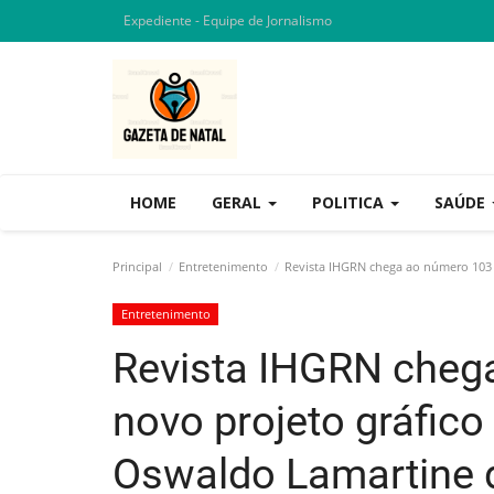
Expediente - Equipe de Jornalismo
HOME
GERAL
POLITICA
SAÚDE
Principal
Entretenimento
Revista IHGRN chega ao número 103 c
Entretenimento
Revista IHGRN cheg
novo projeto gráfico 
Oswaldo Lamartine d