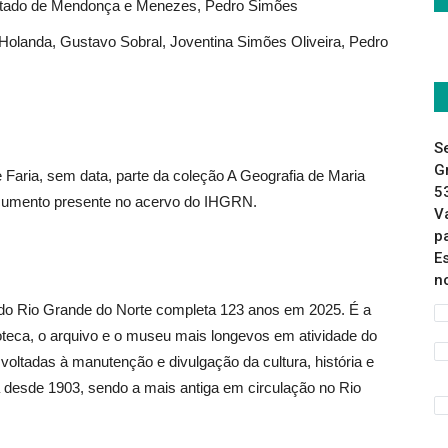
Furtado de Mendonça e Menezes, Pedro Simões
 Holanda, Gustavo Sobral, Joventina Simões Oliveira, Pedro
S
G
aria, sem data, parte da coleção A Geografia de Maria
5
ocumento presente no acervo do IHGRN.
V
p
E
n
o do Rio Grande do Norte completa 123 anos em 2025. É a
blioteca, o arquivo e o museu mais longevos em atividade do
voltadas à manutenção e divulgação da cultura, história e
ta desde 1903, sendo a mais antiga em circulação no Rio