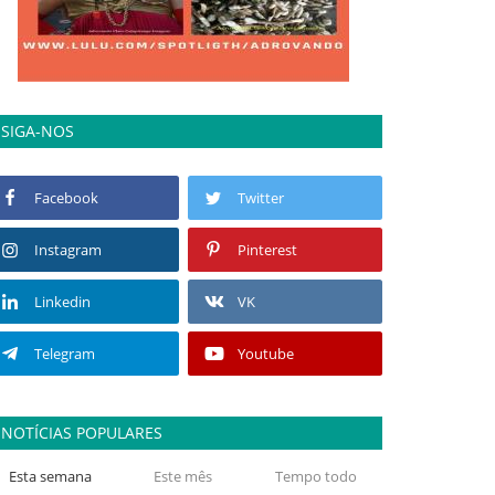
SIGA-NOS
Facebook
Twitter
Instagram
Pinterest
Linkedin
VK
Telegram
Youtube
NOTÍCIAS POPULARES
Esta semana
Este mês
Tempo todo