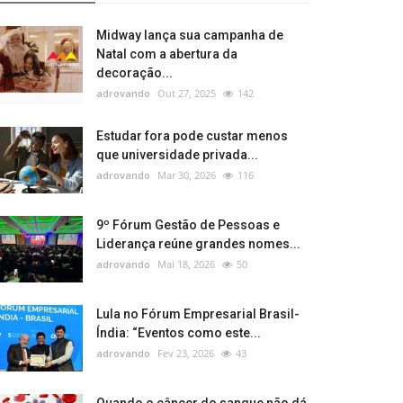
Midway lança sua campanha de
Natal com a abertura da
decoração...
adrovando
Out 27, 2025
142
Estudar fora pode custar menos
que universidade privada...
adrovando
Mar 30, 2026
116
9º Fórum Gestão de Pessoas e
Liderança reúne grandes nomes...
adrovando
Mai 18, 2026
50
Lula no Fórum Empresarial Brasil-
Índia: “Eventos como este...
adrovando
Fev 23, 2026
43