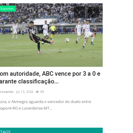
Esportes
Entretenimento
om autoridade, ABC vence por 3 a 0 e
Como ter u
arante classificação...
mostra reú
rovando
Jul 13, 2026
89
adrovando
Ago 4,
ora, o Alvinegro aguarda o vencedor do duelo entre
"Hassis 100 Anos 
aporé-RO e Luverdense-MT...
obras do artista, 
TAGS