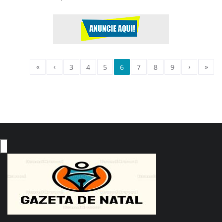
«
‹
›
»
3
4
5
6
7
8
9