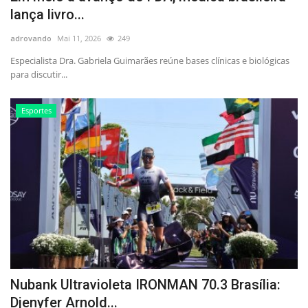
lança livro...
adrovando
Mai 11, 2026
249
Especialista Dra. Gabriela Guimarães reúne bases clínicas e biológicas
para discutir...
Esportes
Nubank Ultravioleta IRONMAN 70.3 Brasília:
Djenyfer Arnold...