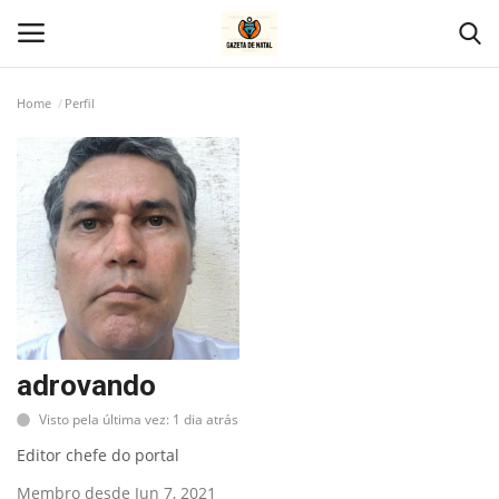
Home
Perfil
Home
Geral
Politica
Saúde
Entretenimento
adrovando
Visto pela última vez: 1 dia atrás
Economia
Editor chefe do portal
Esportes
Membro desde Jun 7, 2021