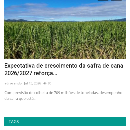
Expectativa de crescimento da safra de cana
G
2026/2027 reforça...
l
adrovando
Jul 13, 2026
86
ad
Com previsão de colheita de 709 milhões de toneladas, desempenho
A 
da safra que está...
pr
TAGS