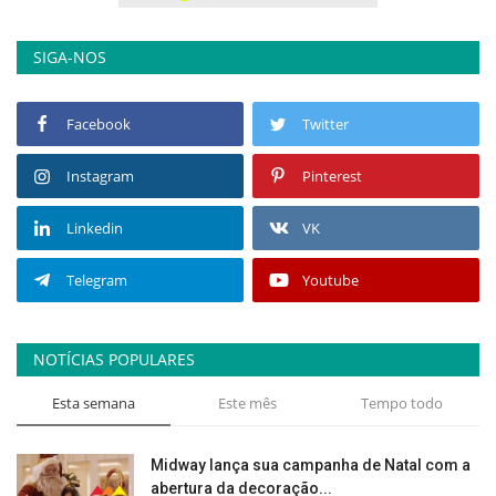
SIGA-NOS
Facebook
Twitter
Instagram
Pinterest
Linkedin
VK
Telegram
Youtube
NOTÍCIAS POPULARES
Esta semana
Este mês
Tempo todo
Midway lança sua campanha de Natal com a
abertura da decoração...