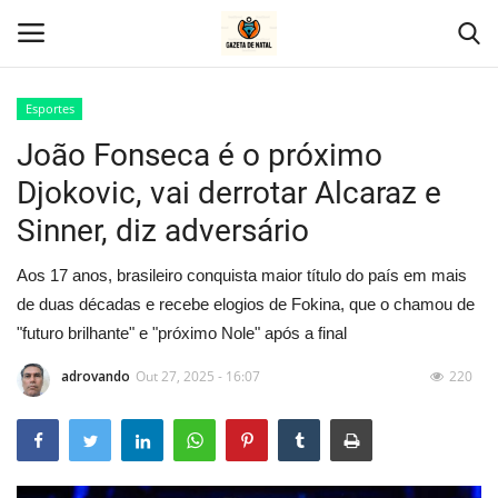
Esportes
João Fonseca é o próximo
Home
Djokovic, vai derrotar Alcaraz e
Geral
Sinner, diz adversário
Politica
Aos 17 anos, brasileiro conquista maior título do país em mais
de duas décadas e recebe elogios de Fokina, que o chamou de
Saúde
"futuro brilhante" e "próximo Nole" após a final
Entretenimento
adrovando
Out 27, 2025 - 16:07
220
Economia
Esportes