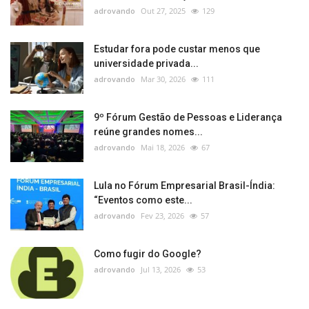
adrovando
Out 27, 2025
129
Estudar fora pode custar menos que
universidade privada...
adrovando
Mar 30, 2026
111
9º Fórum Gestão de Pessoas e Liderança
reúne grandes nomes...
adrovando
Mai 18, 2026
67
Lula no Fórum Empresarial Brasil-Índia:
“Eventos como este...
adrovando
Fev 23, 2026
57
Como fugir do Google?
adrovando
Jul 13, 2026
53