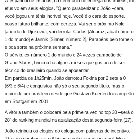
O espanhol de 26 anos, na cerimônia de entrega dos troféus, foi
efusivo em seus elogios. "Quero parabenizar o João –cara,
você jogou um tênis incrível hoje. Você é o cara do esporte,
nosso futuro brilhante, com certeza. Vai ser o próximo Nole
[apelido de Djokovic], vai derrotar Carlos [Alcaraz, atual número
1 do mundo] e Jannik [Sinner, número 2]. Parabéns pelo torneio
e boa sorte na próxima semana."
O sérvio, ex-número 1 do mundo e 24 vezes campeão de
Grand Slams, brincou há alguns meses que gostaria de ser
técnico do brasileiro quando se aposentar.
Em partida de 1h25min, João derrotou Fokina por 2 sets a 0
(6/3 e 6/4) e conquistou não só o seu segundo título, mas o
maior de um brasileiro desde que Gustavo Kuerten foi campeão
em Stuttgart em 2001.
A vitória também o colocará pela primeira vez no top 30 –será o
28º do ranking mundial na atualização desta segunda-feira (27).
João retribuiu os elogios do colega com palavras de incentivo.
"Preciso parabenizar o Alejandro pela semana incrível. Ele e