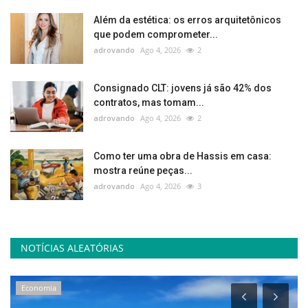
Além da estética: os erros arquitetônicos
que podem comprometer...
adrovando
Ago 4, 2026
2
Consignado CLT: jovens já são 42% dos
contratos, mas tomam...
adrovando
Ago 4, 2026
2
Como ter uma obra de Hassis em casa:
mostra reúne peças...
adrovando
Ago 4, 2026
3
NOTÍCIAS ALEATÓRIAS
Economia