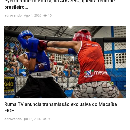
Pyetro Roberto Souza, da ADC SBC, quebra recorde
brasileiro...
adrovando
Ago 4, 2026
15
Ruma TV anuncia transmissão exclusiva do Macaíba
FIGHT...
adrovando
Jul 13, 2026
93