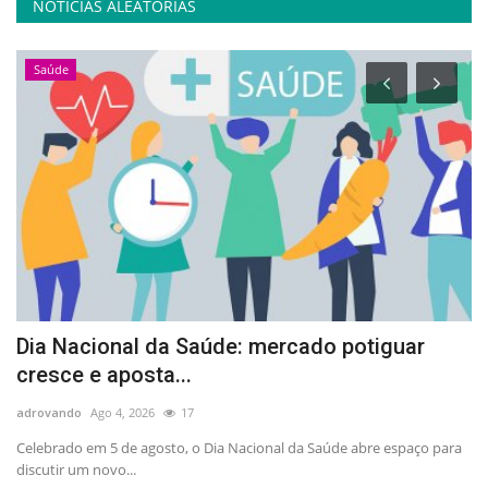
NOTÍCIAS ALEATÓRIAS
Saúde
Dia Nacional da Saúde: mercado potiguar
A
cresce e aposta...
p
adrovando
Ago 4, 2026
17
ad
no
Celebrado em 5 de agosto, o Dia Nacional da Saúde abre espaço para
At
discutir um novo...
la