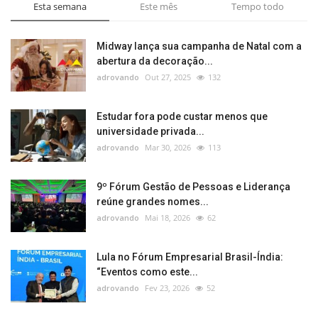
Esta semana
Este mês
Tempo todo
Midway lança sua campanha de Natal com a
abertura da decoração...
adrovando
Out 27, 2025
132
Estudar fora pode custar menos que
universidade privada...
adrovando
Mar 30, 2026
113
9º Fórum Gestão de Pessoas e Liderança
reúne grandes nomes...
adrovando
Mai 18, 2026
62
Lula no Fórum Empresarial Brasil-Índia:
“Eventos como este...
adrovando
Fev 23, 2026
52