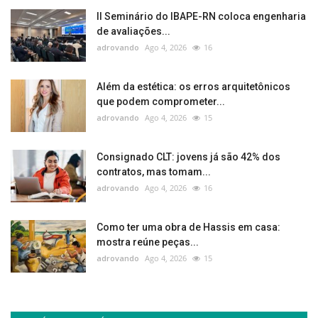
II Seminário do IBAPE-RN coloca engenharia
de avaliações...
adrovando
Ago 4, 2026
16
Além da estética: os erros arquitetônicos
que podem comprometer...
adrovando
Ago 4, 2026
15
Consignado CLT: jovens já são 42% dos
contratos, mas tomam...
adrovando
Ago 4, 2026
16
Como ter uma obra de Hassis em casa:
mostra reúne peças...
adrovando
Ago 4, 2026
15