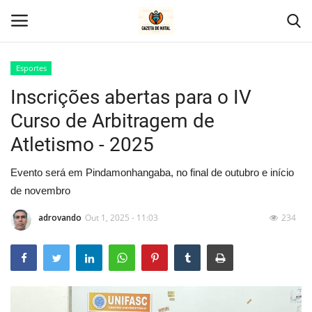
Esportes
Inscrições abertas para o IV
Home
Curso de Arbitragem de
Geral
Atletismo - 2025
Politica
Evento será em Pindamonhangaba, no final de outubro e início
de novembro
Saúde
adrovando
Out 1, 2025 - 11:03
234
Entretenimento
Economia
Esportes