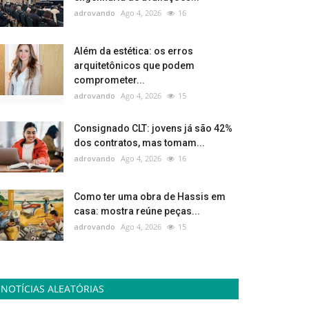
adrovando
Ago 4, 2026
16
Além da estética: os erros
arquitetônicos que podem
comprometer...
adrovando
Ago 4, 2026
15
Consignado CLT: jovens já são 42%
dos contratos, mas tomam...
adrovando
Ago 4, 2026
16
Como ter uma obra de Hassis em
casa: mostra reúne peças...
adrovando
Ago 4, 2026
15
NOTÍCIAS ALEATÓRIAS