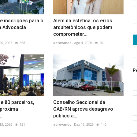
e inscrições para o
Além da estética: os erros
a Advocacia
arquitetônicos que podem
comprometer...
 20, 2025
368
adrovando
Ago 4, 2026
20
P
e 80 parceiros,
Conselho Seccional da
proxima
OAB/RN aprova desagravo
..
público a...
 13, 2026
121
adrovando
Dez 16, 2025
140