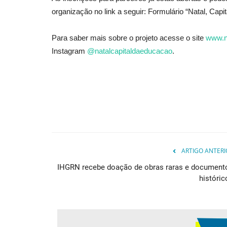
organização no link a seguir: Formulário “Natal, Capi
Geral
Para saber mais sobre o projeto acesse o site
www.n
Instagram
@natalcapitaldaeducacao
.
Como fugir do Google?
adrovando
Jul 13, 2026
153
ARTIGO ANTERI
Para substituir a busca, é fácil. A busca do Goog
IHGRN recebe doação de obras raras e document
piorado muito significativamente...
históric