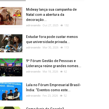
Midway lança sua campanha de
Natal com a abertura da
decoração...
adrovando
Out 27, 2025
132
Estudar fora pode custar menos
que universidade privada...
adrovando
Mar 30, 2026
113
9º Fórum Gestão de Pessoas e
Liderança reúne grandes nomes...
adrovando
Mai 18, 2026
62
Lula no Fórum Empresarial Brasil-
Índia: “Eventos como este...
adrovando
Fev 23, 2026
52