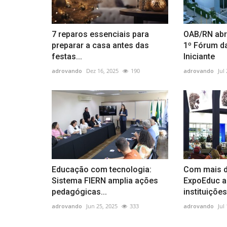
7 reparos essenciais para
OAB/RN abr
preparar a casa antes das
1º Fórum d
festas...
Iniciante
adrovando
Dez 16, 2025
190
adrovando
Jul
Educação com tecnologia:
Com mais d
Sistema FIERN amplia ações
ExpoEduc a
pedagógicas...
instituições.
adrovando
Jun 25, 2025
333
adrovando
Jul