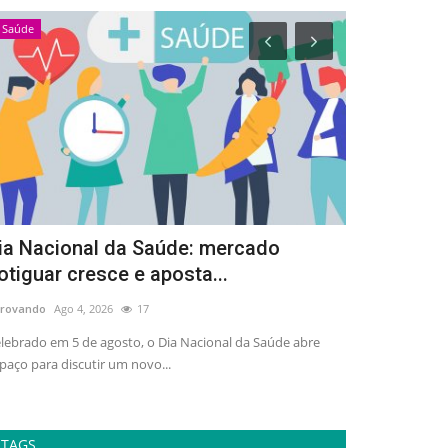
Saúde
Esportes
ia Nacional da Saúde: mercado
Arena Dez 
otiguar cresce e aposta...
de 3 mil pe
rovando
Ago 4, 2026
17
adrovando
Ago 4,
lebrado em 5 de agosto, o Dia Nacional da Saúde abre
Ativação gratuit
paço para discutir um novo...
esporte, lazer e 
TAGS