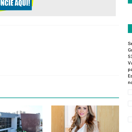
S
G
5
V
p
E
n