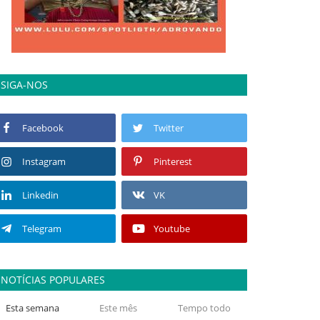
SIGA-NOS
Facebook
Twitter
Instagram
Pinterest
Linkedin
VK
Telegram
Youtube
NOTÍCIAS POPULARES
Esta semana
Este mês
Tempo todo