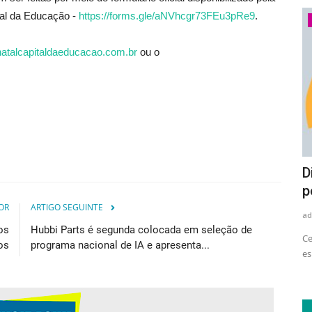
tal da Educação -
https://forms.gle/
aNVhcgr73FEu3pRe9
.
Economia
atalcapitaldaeducacao.
com.br
ou o
Setor de eletrodomésticos e
D
eletroeletrônicos amplia uso...
p
OR
ARTIGO SEGUINTE
adrovando
Ago 4, 2026
36
ad
le tem
os
Hubbi Parts é segunda colocada em seleção de
Levantamento do Movimento Plástico Transforma aponta
Ce
os
programa nacional de IA e apresenta...
avanço no consumo de resina...
es