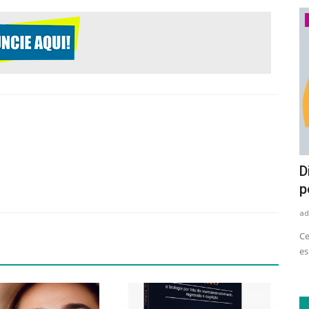
Economia
Setor de eletrodomésticos e
D
eletroeletrônicos amplia uso...
p
adrovando
Ago 4, 2026
36
ad
le tem
Levantamento do Movimento Plástico Transforma aponta
Ce
avanço no consumo de resina...
es