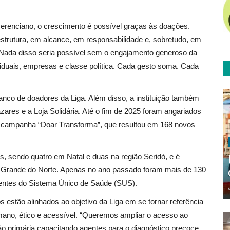
merenciano, o crescimento é possível graças às doações.
estrutura, em alcance, em responsabilidade e, sobretudo, em
ada disso seria possível sem o engajamento generoso da
iduais, empresas e classe política. Cada gesto soma. Cada
nco de doadores da Liga. Além disso, a instituição também
ares e a Loja Solidária. Até o fim de 2025 foram angariados
 campanha “Doar Transforma”, que resultou em 168 novos
des, sendo quatro em Natal e duas na região Seridó, e é
 Grande do Norte. Apenas no ano passado foram mais de 130
ientes do Sistema Único de Saúde (SUS).
 estão alinhados ao objetivo da Liga em se tornar referência
umano, ético e acessível. “Queremos ampliar o acesso ao
ão primária capacitando agentes para o diagnóstico precoce,