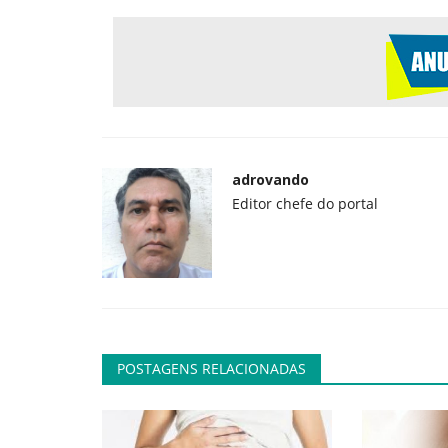
Geral
adrovando
Editor chefe do portal
Como fugir do Google?
adrovando
Jul 13, 2026
153
Para substituir a busca, é fácil. A busca do Goog
piorado muito significativamente...
POSTAGENS RELACIONADAS