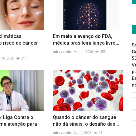
limáticas
Em meio a avanço do FDA,
 risco de câncer
médica brasileira lança livro...
S
G
adrovando
Mai 11, 2026
253
5
 16, 2025
211
V
p
E
n
: Liga Contra o
Quando o câncer do sangue
ma atenção para
não dá sinais: o desafio das...
adrovando
Ago 4, 2026
28