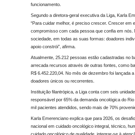
funcionamento.
Segundo a diretora-geral executiva da Liga, Karla E
“Para cuidar melhor, é preciso crescer. Crescer em 
compromisso com cada pessoa que confia em nós. N
sociedade, em todas as suas formas: doadores indiv
apoio constrói”, afirma.
Atualmente, 25.212 pessoas estão cadastradas no ba
arrecada recursos através de outras fontes, como baz
R$ 6.452.220,04. No mês de dezembro foi lançada a
doadores únicos ou recorrentes.
Instituição filantrópica, a Liga conta com seis unida
responsável por 65% da demanda oncológica do Rio
mil pacientes atendidos, sendo mais de 70% proven
Karla Emerenciano explica que para 2026, os desafios
nacional em cuidado oncológico integral, técnico, h
cuidado oncológico de qualidade, integrar-se à atenç