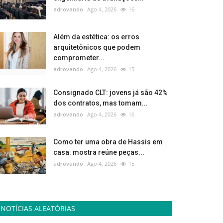
adrovando
Ago 4, 2026
16
Além da estética: os erros
arquitetônicos que podem
comprometer...
adrovando
Ago 4, 2026
15
Consignado CLT: jovens já são 42%
dos contratos, mas tomam...
adrovando
Ago 4, 2026
16
Como ter uma obra de Hassis em
casa: mostra reúne peças...
adrovando
Ago 4, 2026
15
NOTÍCIAS ALEATÓRIAS