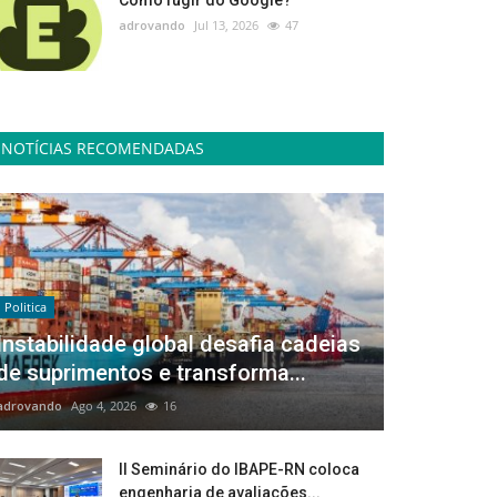
Como fugir do Google?
adrovando
Jul 13, 2026
47
NOTÍCIAS RECOMENDADAS
Politica
Instabilidade global desafia cadeias
de suprimentos e transforma...
adrovando
Ago 4, 2026
16
II Seminário do IBAPE-RN coloca
engenharia de avaliações...