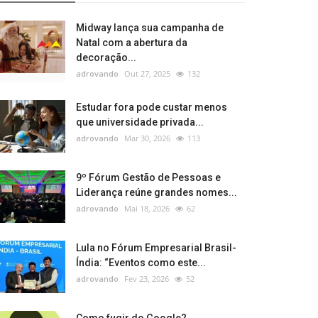
Midway lança sua campanha de
Natal com a abertura da
decoração...
adrovando
Out 27, 2025
132
Estudar fora pode custar menos
que universidade privada...
adrovando
Mar 30, 2026
113
9º Fórum Gestão de Pessoas e
Liderança reúne grandes nomes...
adrovando
Mai 18, 2026
62
Lula no Fórum Empresarial Brasil-
Índia: “Eventos como este...
adrovando
Fev 23, 2026
52