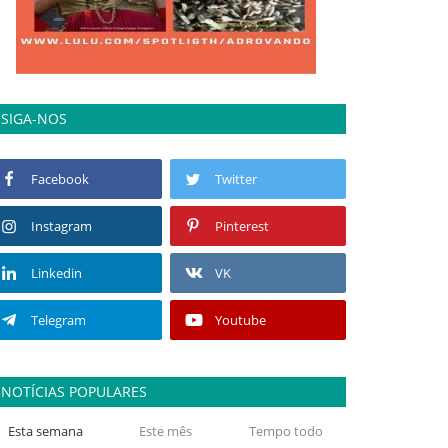
SIGA-NOS
Facebook
Twitter
Instagram
Pinterest
Linkedin
VK
Telegram
Youtube
NOTÍCIAS POPULARES
Esta semana
Este mês
Tempo todo