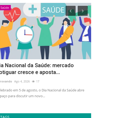
Saúde
Esportes
ia Nacional da Saúde: mercado
Arena Dez 
otiguar cresce e aposta...
de 3 mil pe
rovando
Ago 4, 2026
17
adrovando
Ago 4,
lebrado em 5 de agosto, o Dia Nacional da Saúde abre
Ativação gratuit
paço para discutir um novo...
esporte, lazer e 
TAGS