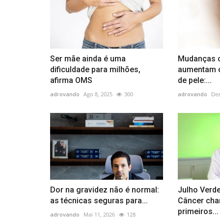
Ser mãe ainda é uma
Mudanças c
dificuldade para milhões,
aumentam o
afirma OMS
de pele:...
adrovando
Ago 8, 2025
300
adrovando
Dez
Dor na gravidez não é normal:
Julho Verde
as técnicas seguras para...
Câncer cha
primeiros...
adrovando
Mai 11, 2026
128